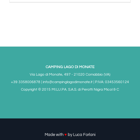
CAMPING LAGO DI MONATE
Via Lago di Monate, 497 - 21020 Comabbio (VA)
+39 3358006878 | info@campinglagodimonate.it | P.IVA: 03453560124
Copyright © 2015 MI.LU.PA. S.A.S. di Perotti Nigra Micol & C
Made with
♥
by
Luca Forlani