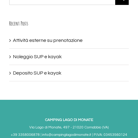
per:
Recent Posts
Attività esterne su prenotazione
Noleggio SUP e kayak
Deposito SUP e kayak
CAMPING LAGO DI MONATE
Via Lago di Monate, 497 - 21020 Comabbio (VA)
+39 3358006878 | info@campinglagodimonate.it | P.IVA: 03453560124