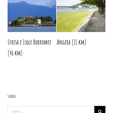
Stresa e Isole Borromee
Angera (11 km)
Lui
(46 km)
Search
Cerca