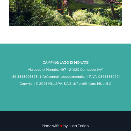
CAMPING LAGO DI MONATE
Via Lago di Monate, 497 - 21020 Comabbio (VA)
+39 3358006878 | info@campinglagodimonate.it | P.IVA: 03453560124
Copyright © 2015 MI.LU.PA. S.A.S. di Perotti Nigra Micol & C
Made with
♥
by
Luca Forlani