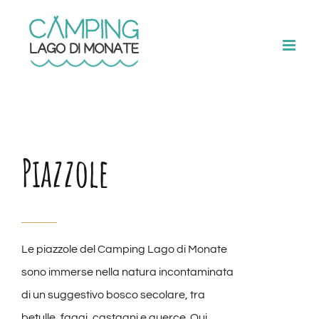
Salta
al
contenuto
Piazzole
Le piazzole del Camping Lago di Monate
sono immerse nella natura incontaminata
di un suggestivo bosco secolare, tra
betulle, faggi, castagni e querce. Qui