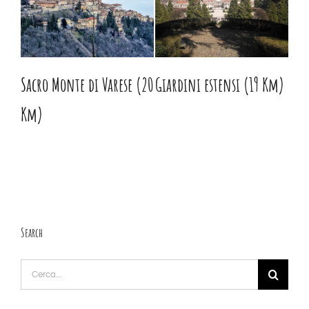
tti
Sacro Monte di Varese (20
Giardini estensi (19 Km)
Var
Km)
(19
Search
Cerca
per: