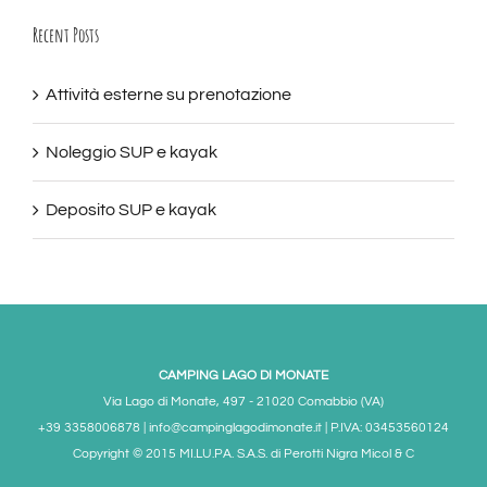
Recent Posts
Attività esterne su prenotazione
Noleggio SUP e kayak
Deposito SUP e kayak
CAMPING LAGO DI MONATE
Via Lago di Monate, 497 - 21020 Comabbio (VA)
+39 3358006878 | info@campinglagodimonate.it | P.IVA: 03453560124
Copyright © 2015 MI.LU.PA. S.A.S. di Perotti Nigra Micol & C