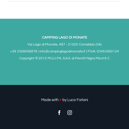
CAMPING LAGO DI MONATE
Via Lago di Monate, 497 - 21020 Comabbio (VA)
+39 3358006878 | info@campinglagodimonate.it | P.IVA: 03453560124
Copyright © 2015 MI.LU.PA. S.A.S. di Perotti Nigra Micol & C
Made with
♥
by
Luca Forlani
Facebook
Instagram