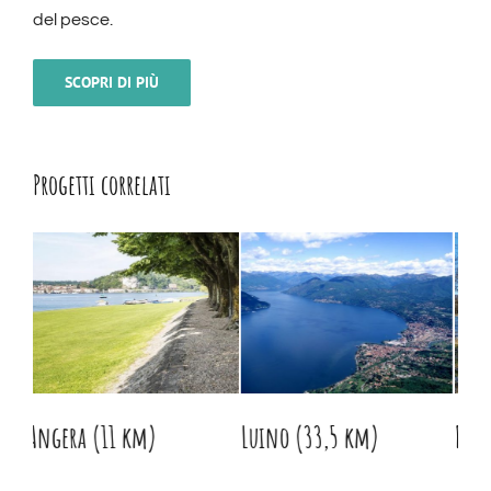
del pesce.
SCOPRI DI PIÙ
Progetti correlati
Luino (33,5 km)
Parco della Quassa (9 km)
Is
de