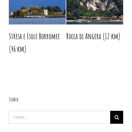
Stresa e Isole Borromee
Rocca di Angera (12 km)
Lui
(46 km)
Search
Cerca
per: