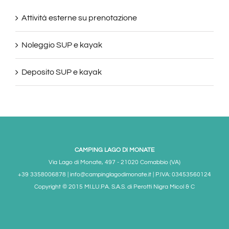
Attività esterne su prenotazione
Noleggio SUP e kayak
Deposito SUP e kayak
CAMPING LAGO DI MONATE
Via Lago di Monate, 497 - 21020 Comabbio (VA)
+39 3358006878 | info@campinglagodimonate.it | P.IVA: 03453560124
Copyright © 2015 MI.LU.PA. S.A.S. di Perotti Nigra Micol & C