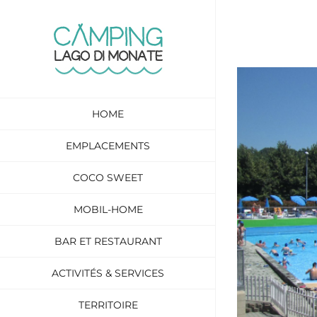
Skip
to
content
View
Larger
HOME
Image
EMPLACEMENTS
COCO SWEET
MOBIL-HOME
BAR ET RESTAURANT
ACTIVITÉS & SERVICES
TERRITOIRE