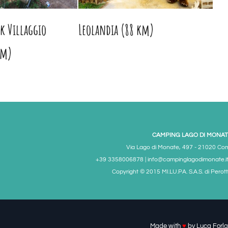
k Villaggio
Leolandia (88 km)
km)
CAMPING LAGO DI MONAT
Via Lago di Monate, 497 - 21020 Co
+39 3358006878 | info@campinglagodimonate.it
Copyright © 2015 MI.LU.PA. S.A.S. di Perott
Made with
♥
by
Luca Forla