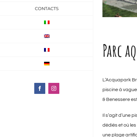
CONTACTS
Parc a
L’Acquapark Bre
piscine à vague
Facebook
Instagram
& Benessere est 
Il s’agit d’une 
dédiés et où les
une plage artific