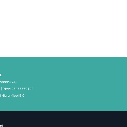
E
mabbio (VA)
 | P.IVA: 03453560124
i Nigra Micol & C
ni