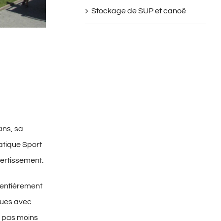
Stockage de SUP et canoë
ans, sa
atique Sport
vertissement.
t entièrement
agues avec
où pas moins