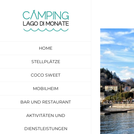
Skip
to
content
View
Larger
HOME
Image
STELLPLÄTZE
COCO SWEET
MOBILHEIM
BAR UND RESTAURANT
AKTIVITÄTEN UND
DIENSTLEISTUNGEN