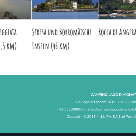
eggiata
Stresa und Borromäische
Rocca di Anger
8,5 km)
Inseln (46 km)
CAMPING LAGO DI MONAT
Via Lago di Monate, 497 - 21020 Co
+39 3358006878 | info@campinglagodimonate.it
Copyright © 2015 MI.LU.PA. S.A.S. di Perott