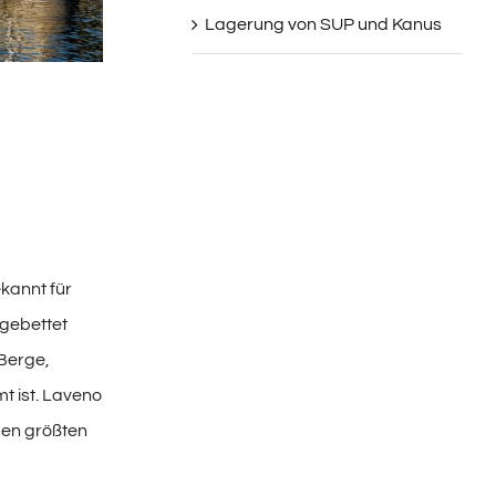
Lagerung von SUP und Kanus
kannt für
ngebettet
Berge,
mt ist. Laveno
den größten