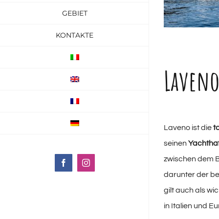
GEBIET
KONTAKTE
Laveno
Laveno ist die
t
seinen
Yachtha
zwischen dem B
Facebook
Instagram
darunter der 
gilt auch als w
in Italien und Eu