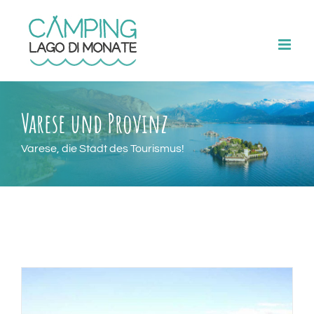
Skip
to
content
Varese und Provinz
Varese, die Stadt des Tourismus!