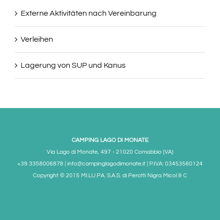
Externe Aktivitäten nach Vereinbarung
Verleihen
Lagerung von SUP und Kanus
CAMPING LAGO DI MONATE
Via Lago di Monate, 497 - 21020 Comabbio (VA)
+39 3358006878 | info@campinglagodimonate.it | P.IVA: 03453560124
Copyright © 2015 MI.LU.PA. S.A.S. di Perotti Nigra Micol & C