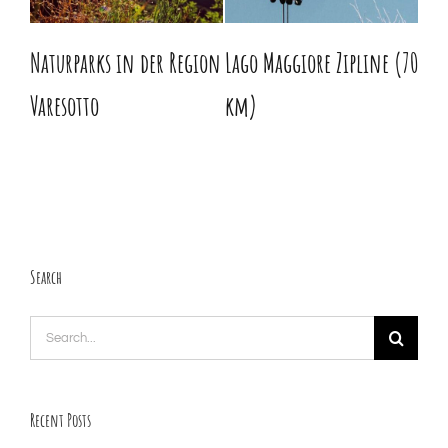
Naturparks in der Region
Lago Maggiore Zipline (70
Was
Varesotto
km)
Search
Search
for:
Recent Posts