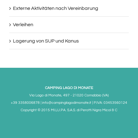
Externe Aktivitäten nach Vereinbarung
Verleihen
Lagerung von SUP und Kanus
CAMPING LAGO DI MONATE
Via Lago di Monate, 497 - 21020 Comabbio (VA)
+39 3358006878 | info@campinglagodimonate.it | P.IVA: 03453560124
Copyright © 2015 MI.LU.PA. S.A.S. di Perotti Nigra Micol & C