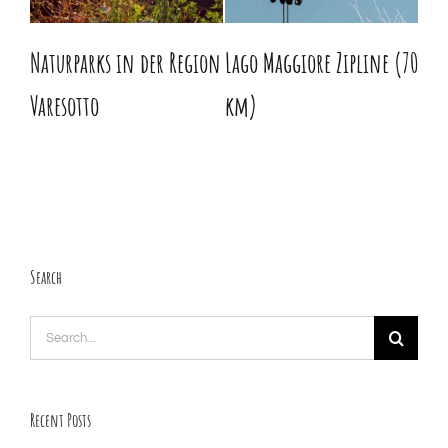
Naturparks in der Region
Lago Maggiore Zipline (70
Was
Varesotto
km)
Search
Search
for:
Recent Posts